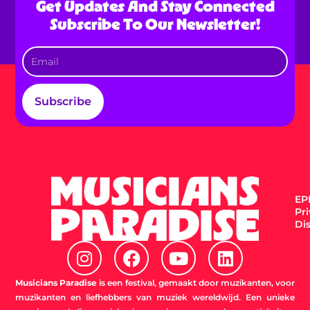
Get Updates And Stay Connected
Subscribe To Our Newsletter!
Subscribe
EPK
Pr
Di
I
F
Y
L
n
a
o
i
s
c
u
n
Musicians Paradise
is een festival, gemaakt door muzikanten, voor
t
e
t
k
muzikanten en liefhebbers van muziek wereldwijd. Een unieke