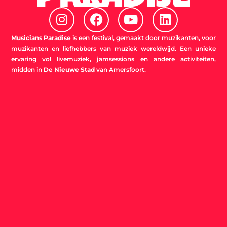
I
F
Y
L
n
a
o
i
s
c
u
n
Musicians Paradise
is een festival, gemaakt door muzikanten, voor
t
e
t
k
muzikanten en liefhebbers van muziek wereldwijd. Een unieke
ervaring vol livemuziek, jamsessions en andere activiteiten,
a
b
u
e
midden in
De Nieuwe Stad
van Amersfoort.
g
o
b
d
r
o
e
i
a
k
n
m