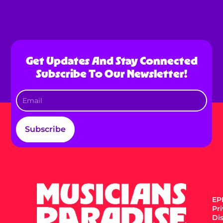
Get Updates And Stay Connected
Subscribe To Our Newsletter!
Subscribe
EPK
Pr
Di