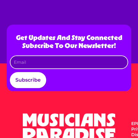
Get Updates And Stay Connected
Subscribe To Our Newsletter!
Subscribe
EPK
Pr
Di