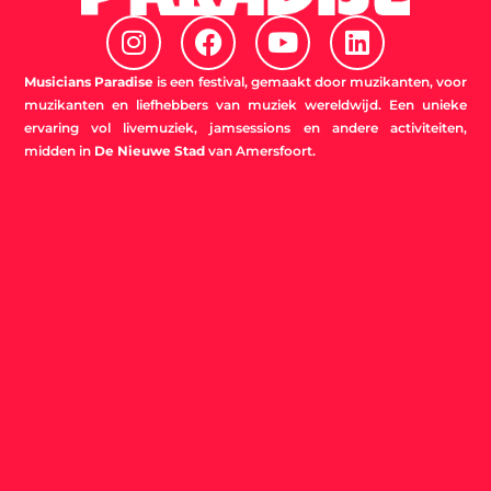
I
F
Y
L
n
a
o
i
s
c
u
n
Musicians Paradise
is een festival, gemaakt door muzikanten, voor
t
e
t
k
muzikanten en liefhebbers van muziek wereldwijd. Een unieke
ervaring vol livemuziek, jamsessions en andere activiteiten,
a
b
u
e
midden in
De Nieuwe Stad
van Amersfoort.
g
o
b
d
r
o
e
i
a
k
n
m