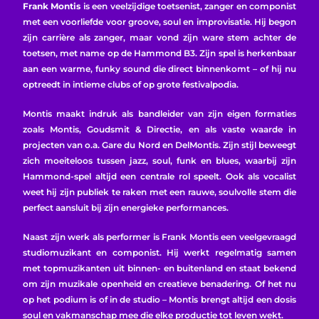
Frank Montis
is een veelzijdige toetsenist, zanger en componist
met een voorliefde voor groove, soul en improvisatie. Hij begon
zijn carrière als zanger, maar vond zijn ware stem achter de
toetsen, met name op de Hammond B3. Zijn spel is herkenbaar
aan een warme, funky sound die direct binnenkomt – of hij nu
optreedt in intieme clubs of op grote festivalpodia.
Montis maakt indruk als bandleider van zijn eigen formaties
zoals Montis, Goudsmit & Directie, en als vaste waarde in
projecten van o.a. Gare du Nord en DelMontis. Zijn stijl beweegt
zich moeiteloos tussen jazz, soul, funk en blues, waarbij zijn
Hammond-spel altijd een centrale rol speelt. Ook als vocalist
weet hij zijn publiek te raken met een rauwe, soulvolle stem die
perfect aansluit bij zijn energieke performances.
Naast zijn werk als performer is Frank Montis een veelgevraagd
studiomuzikant en componist. Hij werkt regelmatig samen
met topmuzikanten uit binnen- en buitenland en staat bekend
om zijn muzikale openheid en creatieve benadering. Of het nu
op het podium is of in de studio – Montis brengt altijd een dosis
soul en vakmanschap mee die elke productie tot leven wekt.