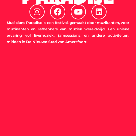
I
F
Y
L
n
a
o
i
s
c
u
n
Musicians Paradise
is een festival, gemaakt door muzikanten, voor
t
e
t
k
muzikanten en liefhebbers van muziek wereldwijd. Een unieke
ervaring vol livemuziek, jamsessions en andere activiteiten,
a
b
u
e
midden in
De Nieuwe Stad
van Amersfoort.
g
o
b
d
r
o
e
i
a
k
n
m