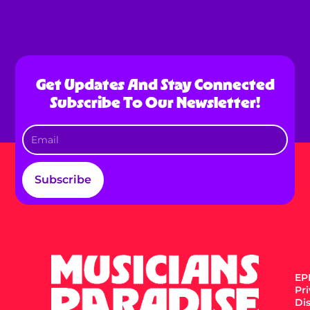
Get Updates And Stay Connected
Subscribe To Our Newsletter!
Subscribe
EPK
Pr
Di