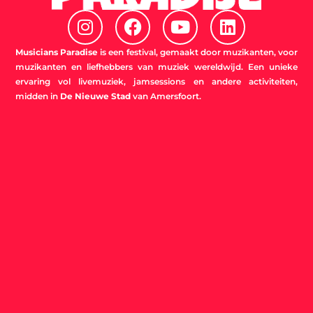
I
F
Y
L
n
a
o
i
s
c
u
n
Musicians Paradise
is een festival, gemaakt door muzikanten, voor
t
e
t
k
muzikanten en liefhebbers van muziek wereldwijd. Een unieke
ervaring vol livemuziek, jamsessions en andere activiteiten,
a
b
u
e
midden in
De Nieuwe Stad
van Amersfoort.
g
o
b
d
r
o
e
i
a
k
n
m