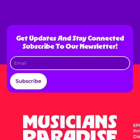
Get Updates And Stay Connected
Subscribe To Our Newsletter!
Subscribe
EPK
Pr
Di