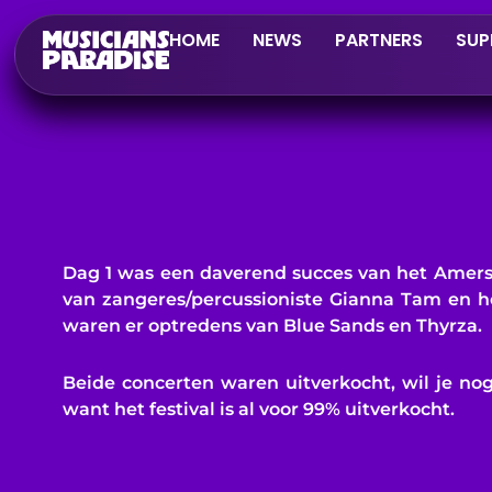
Skip
to
HOME
NEWS
PARTNERS
SUP
content
Dag 1 was een daverend succes van het Amersf
van zangeres/percussioniste Gianna Tam en 
waren er optredens van Blue Sands en Thyrza.
Beide concerten waren uitverkocht, wil je nog
want het festival is al voor 99% uitverkocht.