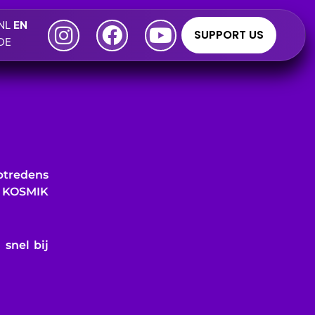
Instagram
Facebook
Youtube
NL
EN
SUPPORT US
DE
ptredens
m KOSMIK
snel bij