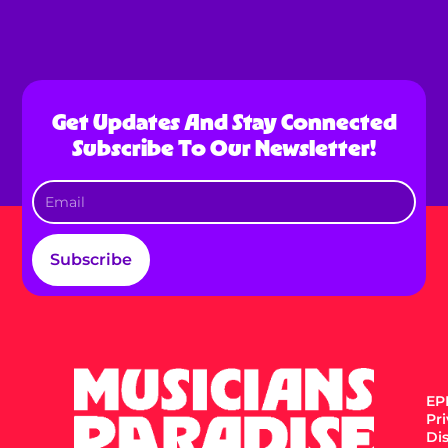
Get Updates And Stay Connected
Subscribe To Our Newsletter!
Subscribe
EPK
Pr
Di