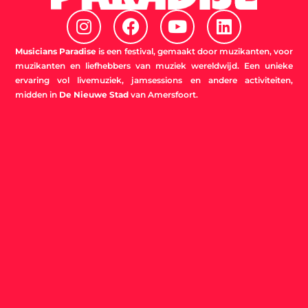
I
F
Y
L
n
a
o
i
s
c
u
n
Musicians Paradise
is een festival, gemaakt door muzikanten, voor
t
e
t
k
muzikanten en liefhebbers van muziek wereldwijd. Een unieke
ervaring vol livemuziek, jamsessions en andere activiteiten,
a
b
u
e
midden in
De Nieuwe Stad
van Amersfoort.
g
o
b
d
r
o
e
i
a
k
n
m