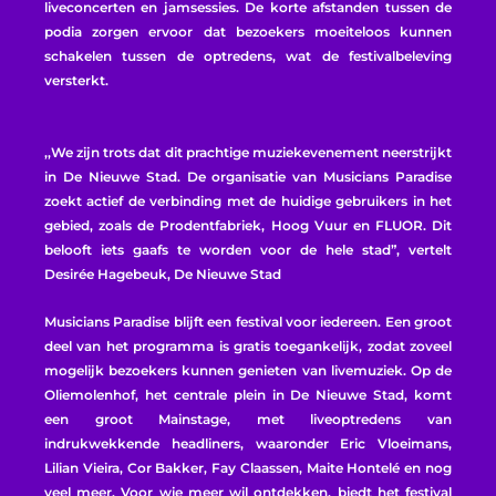
liveconcerten en jamsessies. De korte afstanden tussen de
podia zorgen ervoor dat bezoekers moeiteloos kunnen
schakelen tussen de optredens, wat de festivalbeleving
versterkt.
,,We zijn trots dat dit prachtige muziekevenement neerstrijkt
in De Nieuwe Stad. De organisatie van Musicians Paradise
zoekt actief de verbinding met de huidige gebruikers in het
gebied, zoals de Prodentfabriek, Hoog Vuur en FLUOR. Dit
belooft iets gaafs te worden voor de hele stad”, vertelt
Desirée Hagebeuk, De Nieuwe Stad
Musicians Paradise blijft een festival voor iedereen. Een groot
deel van het programma is gratis toegankelijk, zodat zoveel
mogelijk bezoekers kunnen genieten van livemuziek. Op de
Oliemolenhof, het centrale plein in De Nieuwe Stad, komt
een groot Mainstage, met liveoptredens van
indrukwekkende headliners, waaronder Eric Vloeimans,
Lilian Vieira, Cor Bakker, Fay Claassen, Maite Hontelé en nog
veel meer. Voor wie meer wil ontdekken, biedt het festival