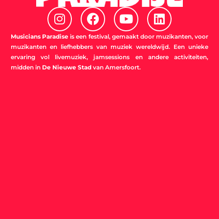
I
F
Y
L
n
a
o
i
s
c
u
n
Musicians Paradise
is een festival, gemaakt door muzikanten, voor
t
e
t
k
muzikanten en liefhebbers van muziek wereldwijd. Een unieke
ervaring vol livemuziek, jamsessions en andere activiteiten,
a
b
u
e
midden in
De Nieuwe Stad
van Amersfoort.
g
o
b
d
r
o
e
i
a
k
n
m