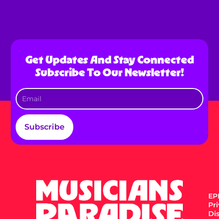
Get Updates And Stay Connected
Subscribe To Our Newsletter!
Subscribe
EPK
Pr
Di