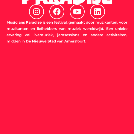
I
F
Y
L
n
a
o
i
s
c
u
n
Musicians Paradise
is een festival, gemaakt door muzikanten, voor
t
e
t
k
muzikanten en liefhebbers van muziek wereldwijd. Een unieke
ervaring vol livemuziek, jamsessions en andere activiteiten,
a
b
u
e
midden in
De Nieuwe Stad
van Amersfoort.
g
o
b
d
r
o
e
i
a
k
n
m