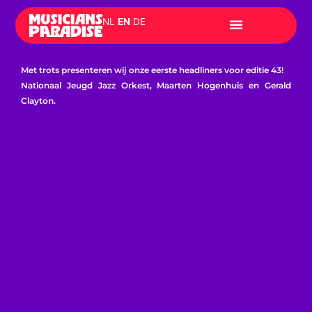
Skip
NL
EN
DE
to
content
Met trots presenteren wij onze eerste headliners voor editie 43!
Nationaal Jeugd Jazz Orkest, Maarten Hogenhuis en Gerald
Clayton.