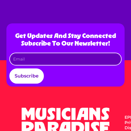
Get Updates And Stay Connected
Subscribe To Our Newsletter!
Subscribe
EPK
Pr
Di