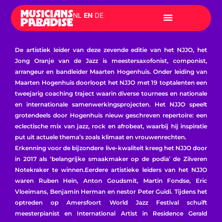
Skip
NL
EN
DE
to
content
De artistiek leider van deze zevende editie van het NJJO, het
Jong Oranje van de Jazz is meestersaxofonist, componist,
arrangeur en bandleider Maarten Hogenhuis. Onder leiding van
Maarten Hogenhuis doorloopt het NJJO met 19 toptalenten een
tweejarig coaching traject waarin diverse tournees en nationale
en internationale samenwerkingsprojecten. Het NJJO speelt
grotendeels door Hogenhuis nieuw geschreven repertoire: een
eclectische mix van jazz, rock en afrobeat, waarbij hij inspiratie
put uit actuele thema’s zoals klimaat en vrouwenrechten.
Erkenning voor de bijzondere live-kwaliteit kreeg het NJJO door
in 2017 als ‘belangrijke smaakmaker op de podia’ de Zilveren
Notekraker te winnen.Eerdere artistieke leiders van het NJJO
waren Ruben Hein, Anton Goudsmit, Martin Fondse, Eric
Vloeimans, Benjamin Herman en nestor Peter Guidi. Tijdens het
optreden op Amersfoort World Jazz Festival schuift
meesterpianist en International Artist in Residence Gerald