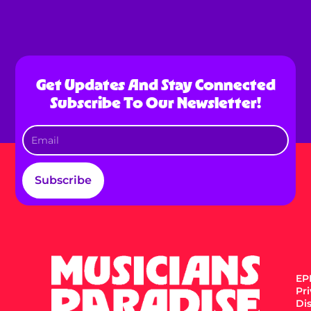
Get Updates And Stay Connected
Subscribe To Our Newsletter!
Subscribe
EPK
Pr
Di