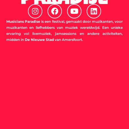
I
F
Y
L
n
a
o
i
s
c
u
n
Musicians Paradise
is een festival, gemaakt door muzikanten, voor
t
e
t
k
muzikanten en liefhebbers van muziek wereldwijd. Een unieke
ervaring vol livemuziek, jamsessions en andere activiteiten,
a
b
u
e
midden in
De Nieuwe Stad
van Amersfoort.
g
o
b
d
r
o
e
i
a
k
n
m