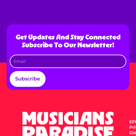
Get Updates And Stay Connected
Subscribe To Our Newsletter!
Subscribe
EPK
Pr
Di