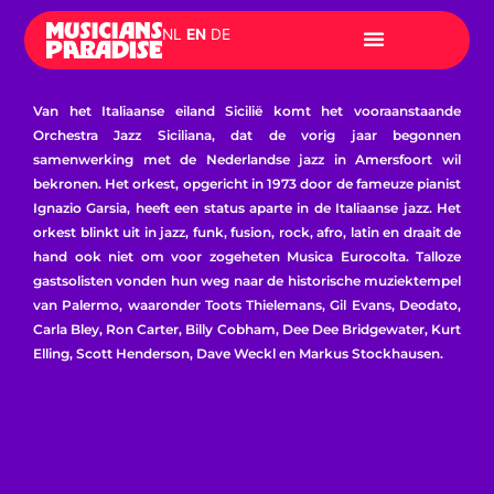
Skip
NL
EN
DE
to
content
Van het Italiaanse eiland Sicilië komt het vooraanstaande
Orchestra Jazz Siciliana, dat de vorig jaar begonnen
samenwerking met de Nederlandse jazz in Amersfoort wil
bekronen. Het orkest, opgericht in 1973 door de fameuze pianist
Ignazio Garsia, heeft een status aparte in de Italiaanse jazz. Het
orkest blinkt uit in jazz, funk, fusion, rock, afro, latin en draait de
hand ook niet om voor zogeheten Musica Eurocolta. Talloze
gastsolisten vonden hun weg naar de historische muziektempel
van Palermo, waaronder Toots Thielemans, Gil Evans, Deodato,
Carla Bley, Ron Carter, Billy Cobham, Dee Dee Bridgewater, Kurt
Elling, Scott Henderson, Dave Weckl en Markus Stockhausen.