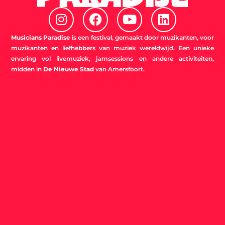
I
F
Y
L
n
a
o
i
s
c
u
n
Musicians Paradise
is een festival, gemaakt door muzikanten, voor
t
e
t
k
muzikanten en liefhebbers van muziek wereldwijd. Een unieke
ervaring vol livemuziek, jamsessions en andere activiteiten,
a
b
u
e
midden in
De Nieuwe Stad
van Amersfoort.
g
o
b
d
r
o
e
i
a
k
n
m