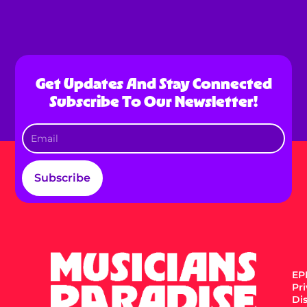
Get Updates And Stay Connected
Subscribe To Our Newsletter!
Subscribe
EPK
Pr
Di