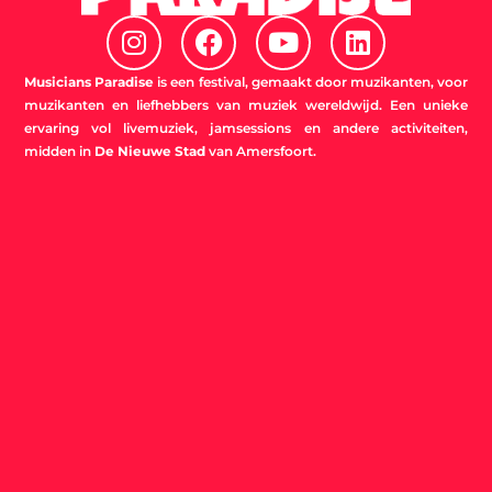
I
F
Y
L
n
a
o
i
s
c
u
n
Musicians Paradise
is een festival, gemaakt door muzikanten, voor
t
e
t
k
muzikanten en liefhebbers van muziek wereldwijd. Een unieke
ervaring vol livemuziek, jamsessions en andere activiteiten,
a
b
u
e
midden in
De Nieuwe Stad
van Amersfoort.
g
o
b
d
r
o
e
i
a
k
n
m