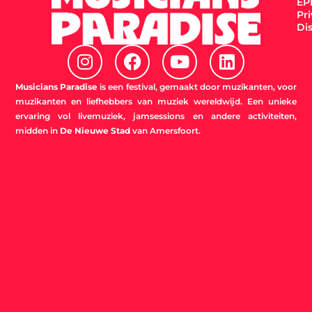
EPK
Pr
Di
I
F
Y
L
n
a
o
i
s
c
u
n
Musicians Paradise
is een festival, gemaakt door muzikanten, voor
t
e
t
k
muzikanten en liefhebbers van muziek wereldwijd. Een unieke
ervaring vol livemuziek, jamsessions en andere activiteiten,
a
b
u
e
midden in
De Nieuwe Stad
van Amersfoort.
g
o
b
d
r
o
e
i
a
k
n
m