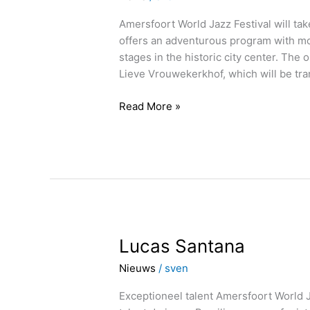
editie
43
Amersfoort World Jazz Festival will tak
offers an adventurous program with mo
stages in the historic city center. The
Lieve Vrouwekerkhof, which will be tr
Read More »
Lucas
Lucas Santana
Santana
Nieuws
/
sven
Exceptioneel talent Amersfoort World J