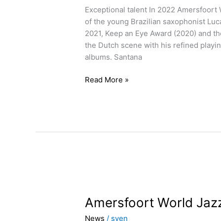
Exceptional talent In 2022 Amersfoort 
of the young Brazilian saxophonist Lu
2021, Keep an Eye Award (2020) and th
the Dutch scene with his refined playi
albums. Santana
Read More »
Amersfoort
World
Amersfoort World Jazz 
Jazz
Festival
News
/
sven