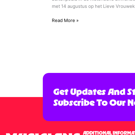
met 14 augustus op het Lieve Vrouweke
Read More »
Get Updates And S
Subscribe To Our N
ADDITIONAL INFORMA