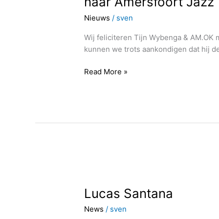
naar Amersfoort Jazz
winnaar
Nieuws
/
sven
Deutscher
Jazzpreis
Wij feliciteren Tijn Wybenga & AM.OK 
komt
kunnen we trots aankondigen dat hij de
naar
Amersfoort
Read More »
Jazz
Lucas
Santana
Lucas Santana
News
/
sven