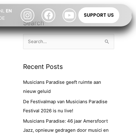
Instagram
Facebook
Youtube
NL
EN
SUPPORT US
DE
Search
S
e
a
Recent Posts
r
c
Musicians Paradise geeft ruimte aan
h
nieuw geluid
f
De Festivalmap van Musicians Paradise
o
Festival 2026 is nu live!
r
Musicians Paradise: 46 jaar Amersfoort
:
Jazz, opnieuw gedragen door musici en