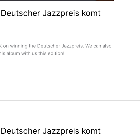
 Deutscher Jazzpreis komt
 on winning the Deutscher Jazzpreis. We can also
is album with us this edition!
 Deutscher Jazzpreis komt