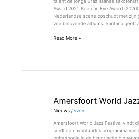
talent de jonge Braziliaanse saxofoni
Award 2021, Keep an Eye Award (2020)
Nederlandse scene opschudt met zijn 
veelbelovende albums. Santana geeft 
Read More »
Amersfoort
Amersfoort World Jazz 
World
Nieuws
/
sven
Jazz
Festival
Amersfoort World Jazz Festival vindt dit
editie
biedt een avontuurlijk programma van
43
buitenpodia in de historische binnenst