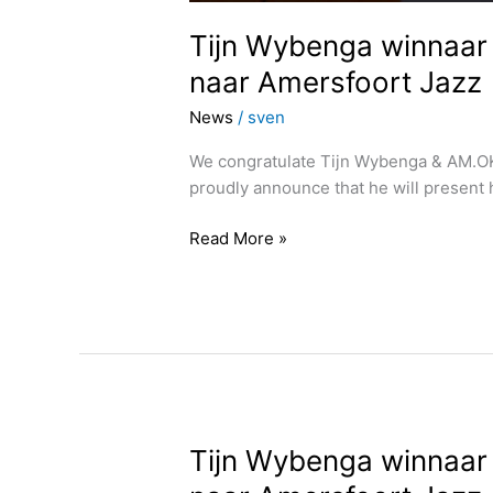
Tijn Wybenga winnaar
naar Amersfoort Jazz
News
/
sven
We congratulate Tijn Wybenga & AM.OK
proudly announce that he will present h
Read More »
Tijn
Tijn Wybenga winnaar
Wybenga