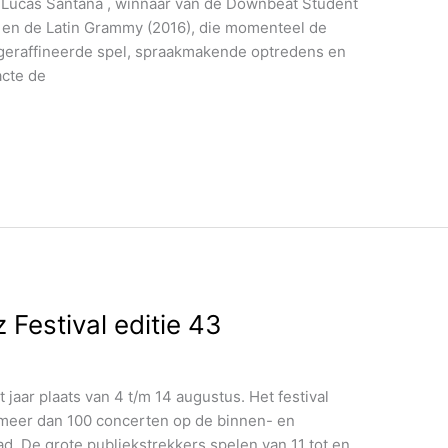
st Lucas Santana , winnaar van de Downbeat Student
 en de Latin Grammy (2016), die momenteel de
geraffineerde spel, spraakmakende optredens en
acte de
Festival editie 43
 jaar plaats van 4 t/m 14 augustus. Het festival
 meer dan 100 concerten op de binnen- en
ad. De grote publiekstrekkers spelen van 11 tot en