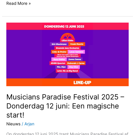
Read More »
Musicians
Paradise
Festival
2025
–
Donderdag
12
juni:
Een
magische
start!
Musicians Paradise Festival 2025 –
Donderdag 12 juni: Een magische
start!
Nieuws
/
Arjan
Op donderdag 12 juni 2025 trapt Musicians Paradise Festival af