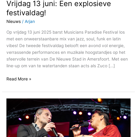
Vrijdag 13 juni: Een explosieve
festivaldag!
Nieuws
/
Arjan
Op vrijdag 13 juni 2025 barst Musicians Paradise Festival los
met een onweerstaanbare mix van jazz, soul, funk en latin
vibes! De tweede festivaldag belooft een avond vol energie,
verrassende performances en muzikale hoogstandjes op het
sfeervolle terrein van De Nieuwe Stad in Amersfoort. Met een
line-up om van te watertanden staan acts als Zuco […]
Read More »
Musicians
Paradise
presenteert:
New
York
Jazz