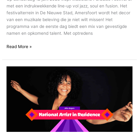
met een indrukwekkende line-up vol jazz, soul en fusion. Het
festivalterrein in De Nieuwe Stad, Amersfoort wordt het decor
van een muzikale beleving die je niet wilt missen! Het
programma van de eerste dag biedt een mix van gevestigde
namen en opkomend talent. Met optredens
Read More »
Lilian
Vieira:
Vier
dagen
live
op
Musicians
Paradise
2025!