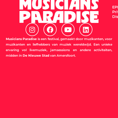
EPK
Pr
Di
I
F
Y
L
n
a
o
i
s
c
u
n
Musicians Paradise
is een festival, gemaakt door muzikanten, voor
t
e
t
k
muzikanten en liefhebbers van muziek wereldwijd. Een unieke
ervaring vol livemuziek, jamsessions en andere activiteiten,
a
b
u
e
midden in
De Nieuwe Stad
van Amersfoort.
g
o
b
d
r
o
e
i
a
k
n
m