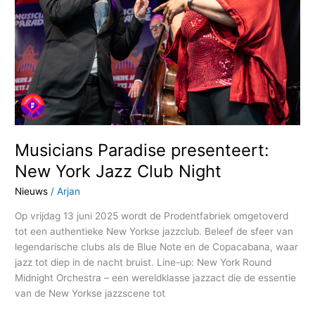
Club
Night
Musicians Paradise presenteert:
New York Jazz Club Night
Nieuws
/
Arjan
Op vrijdag 13 juni 2025 wordt de Prodentfabriek omgetoverd
tot een authentieke New Yorkse jazzclub. Beleef de sfeer van
legendarische clubs als de Blue Note en de Copacabana, waar
jazz tot diep in de nacht bruist. Line-up: New York Round
Midnight Orchestra – een wereldklasse jazzact die de essentie
van de New Yorkse jazzscene tot