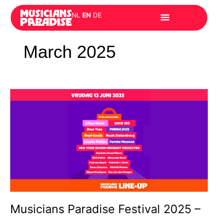
Skip
NL
EN
DE
to
content
March 2025
Musicians
Paradise
Festival
2025
–
Vrijdag
13
juni:
Een
explosieve
festivaldag!
Musicians Paradise Festival 2025 –