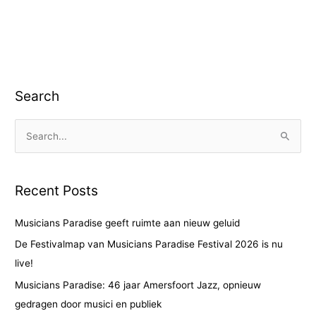
Search
S
e
a
Recent Posts
r
c
Musicians Paradise geeft ruimte aan nieuw geluid
h
De Festivalmap van Musicians Paradise Festival 2026 is nu
f
live!
o
Musicians Paradise: 46 jaar Amersfoort Jazz, opnieuw
r
gedragen door musici en publiek
: