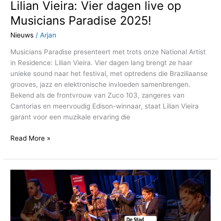
Lilian Vieira: Vier dagen live op
Musicians Paradise 2025!
Nieuws
/
Arjan
Musicians Paradise presenteert met trots onze National Artist
in Residence: Lilian Vieira. Vier dagen lang brengt ze haar
unieke sound naar het festival, met optredens die Braziliaanse
grooves, jazz en elektronische invloeden samenbrengen.
Bekend als de frontvrouw van Zuco 103, zangeres van
Cantorias en meervoudig Edison-winnaar, staat Lilian Vieira
garant voor een muzikale ervaring die
Read More »
destadamersfoort.nl:
Amersfoort
World
Jazz
Festival