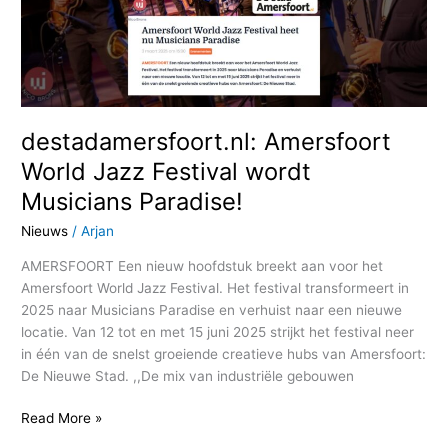
wordt
Musicians
Paradise!
destadamersfoort.nl: Amersfoort
World Jazz Festival wordt
Musicians Paradise!
Nieuws
/
Arjan
AMERSFOORT Een nieuw hoofdstuk breekt aan voor het
Amersfoort World Jazz Festival. Het festival transformeert in
2025 naar Musicians Paradise en verhuist naar een nieuwe
locatie. Van 12 tot en met 15 juni 2025 strijkt het festival neer
in één van de snelst groeiende creatieve hubs van Amersfoort:
De Nieuwe Stad. ,,De mix van industriële gebouwen
Read More »