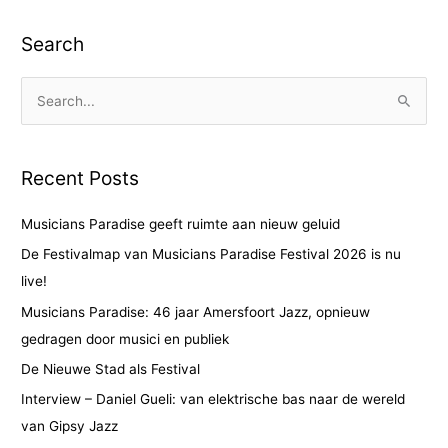
Search
S
e
a
Recent Posts
r
c
Musicians Paradise geeft ruimte aan nieuw geluid
h
De Festivalmap van Musicians Paradise Festival 2026 is nu
f
live!
o
Musicians Paradise: 46 jaar Amersfoort Jazz, opnieuw
r
gedragen door musici en publiek
:
De Nieuwe Stad als Festival
Interview – Daniel Gueli: van elektrische bas naar de wereld
van Gipsy Jazz