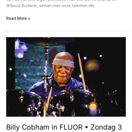
2026
Wiboud Burkens, samen met onze talenten die
Read More »
Billy
Cobham
in
FLUOR
•
Zondag
3
mei
2026
Billy Cobham in FLUOR • Zondag 3