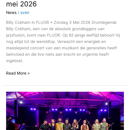
mei 2026
News
/
sven
Billy Cobham in FLUOR • Zondag 3 Mei 2026 Drumlegende
Billy Cobham, een van de absolute grondleggers van
jazzfusion, komt naar FLUOR. Op 82-jarige leeftijd behoort hij
nog altijd tot de wereldtop. Verwacht een energiek en
meeslepend concert van een muzikant die generaties heeft
beïnvloed en die live niets aan kracht en urgentie heeft
ingeboet.
Read More »
World
Jazz
Network:
Internationale
talenten
ontmoeten