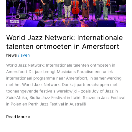
in
Amersfoort
World Jazz Network: Internationale
talenten ontmoeten in Amersfoort
News
/
sven
World Jazz Network: Internationale talenten ontmoeten in
Amersfoort Dit jaar brengt Musicians Paradise een uniek
internationaal programma naar Amersfoort, in samenwerking
met het World Jazz Network. Dankzij partnerschappen met
toonaangevende festivals wereldwijd – zoals Joy of Jazz in
Zuid-Afrika, Sicilia Jazz Festival in Italië, Szczecin Jazz Festival
in Polen en Perth Jazz Festival in Australië
Read More »