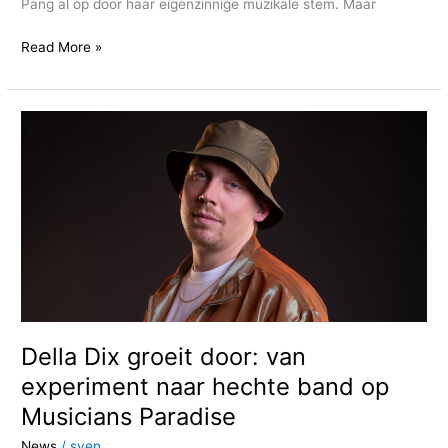
Pang al op door haar eigenzinnige muzikale stem. Maar
Read More »
Della
Dix
groeit
door:
van
experiment
naar
hechte
band
op
Musicians
Della Dix groeit door: van
Paradise
experiment naar hechte band op
Musicians Paradise
News
/
sven