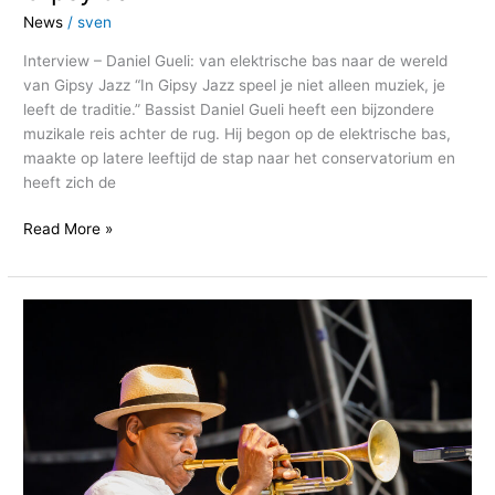
News
/
sven
Interview – Daniel Gueli: van elektrische bas naar de wereld
van Gipsy Jazz “In Gipsy Jazz speel je niet alleen muziek, je
leeft de traditie.” Bassist Daniel Gueli heeft een bijzondere
muzikale reis achter de rug. Hij begon op de elektrische bas,
maakte op latere leeftijd de stap naar het conservatorium en
heeft zich de
Read More »
Workshop:
What
is
Jazz?