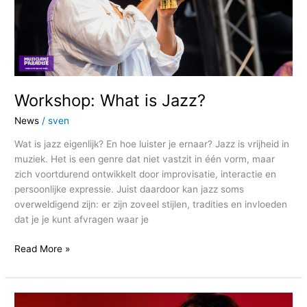
Workshop: What is Jazz?
News
/
sven
Wat is jazz eigenlijk? En hoe luister je ernaar? Jazz is vrijheid in
muziek. Het is een genre dat niet vastzit in één vorm, maar
zich voortdurend ontwikkelt door improvisatie, interactie en
persoonlijke expressie. Juist daardoor kan jazz soms
overweldigend zijn: er zijn zoveel stijlen, tradities en invloeden
dat je je kunt afvragen waar je
Read More »
Pang