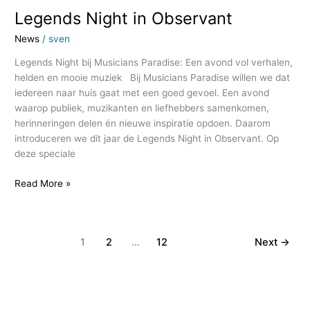
Legends Night in Observant
Legends
Night
News
/
sven
in
Observant
Legends Night bij Musicians Paradise: Een avond vol verhalen,
helden en mooie muziek Bij Musicians Paradise willen we dat
iedereen naar huis gaat met een goed gevoel. Een avond
waarop publiek, muzikanten en liefhebbers samenkomen,
herinneringen delen én nieuwe inspiratie opdoen. Daarom
introduceren we dit jaar de Legends Night in Observant. Op
deze speciale
Read More »
1
2
…
12
Next
→