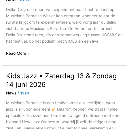
Della Dix groeit door: van experiment naar hechte band op
Musicians Paradise Wat er kan ontstaan wanneer talent de
ruimte krijgt om te experimenteren, werd vorig jaar duidelijk
zichtbaar op Musicians Paradise. De Amersfoortse artiest
Della Dix stond toen, via een samenwerking tussen KOSMIK en
het festival, op het podium met SIMES en een live
Read More »
Kids Jazz • Zaterdag 13 & Zondag
Kids
Jazz
14 juni 2026
•
News
/
sven
Zaterdag
13
Musicians Paradise is een festival voor alle leeftijden, want
&
jazz is er voor iedereen!
Daarom hebben we dit jaar twee
Zondag
speciale kids jazzconcerten: Een swingend optreden met een
14
bigband New Jazz Orchestra, waarbij jij zélf de dirigent mag
juni
zijn! Een unieke eigen productie met Michael Varekamp en