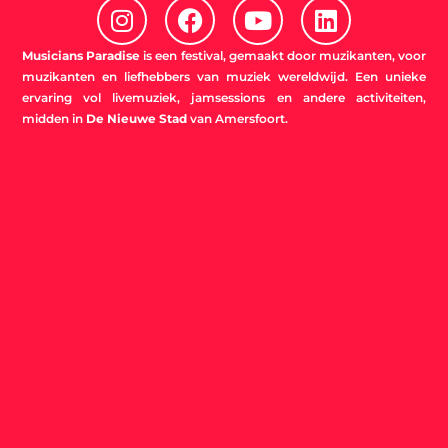
I
F
Y
L
n
a
o
i
s
c
u
n
Musicians Paradise
is een festival, gemaakt door muzikanten, voor
t
e
t
k
muzikanten en liefhebbers van muziek wereldwijd. Een unieke
ervaring vol livemuziek, jamsessions en andere activiteiten,
a
b
u
e
midden in
De Nieuwe Stad
van Amersfoort.
g
o
b
d
r
o
e
i
a
k
n
m