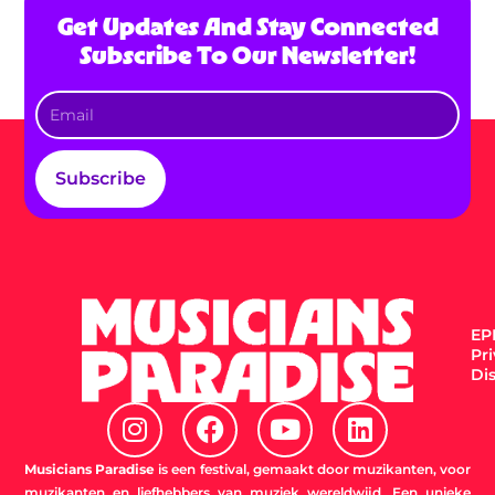
Get Updates And Stay Connected
Subscribe To Our Newsletter!
Subscribe
EPK
Pr
Di
I
F
Y
L
n
a
o
i
s
c
u
n
Musicians Paradise
is een festival, gemaakt door muzikanten, voor
muzikanten en liefhebbers van muziek wereldwijd. Een unieke