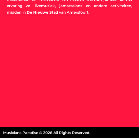
t
e
t
k
ervaring vol livemuziek, jamsessions en andere activiteiten,
a
b
u
e
midden in
De Nieuwe Stad
van Amersfoort.
g
o
b
d
r
o
e
i
a
k
n
m
Musicians Paradise © 2026 All Rights Reserved.