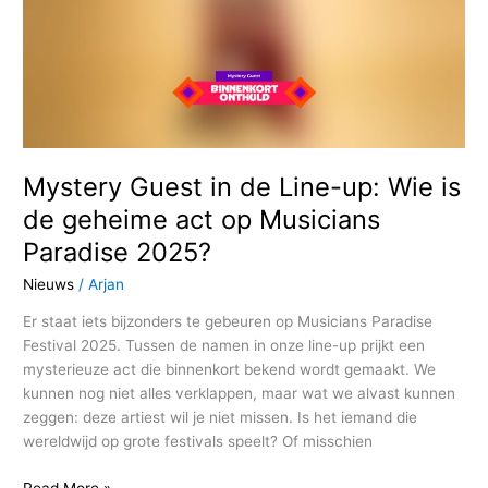
de
Line-
up:
Wie
is
de
geheime
act
Mystery Guest in de Line-up: Wie is
op
de geheime act op Musicians
Musicians
Paradise
Paradise 2025?
2025?
Nieuws
/
Arjan
Er staat iets bijzonders te gebeuren op Musicians Paradise
Festival 2025. Tussen de namen in onze line-up prijkt een
mysterieuze act die binnenkort bekend wordt gemaakt. We
kunnen nog niet alles verklappen, maar wat we alvast kunnen
zeggen: deze artiest wil je niet missen. Is het iemand die
wereldwijd op grote festivals speelt? Of misschien
Read More »