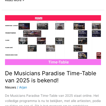
De
Musicians
Paradise
Time-
Table
van
2025
is
bekend!
De Musicians Paradise Time-Table
van 2025 is bekend!
Nieuws
/
Arjan
De Musicians Paradise Time-Table van 2025 staat online. Het
volledige programma is nu te bekijken, met alle artiesten, podia
en tijden op een rij. Dit is het moment om te ontdekken