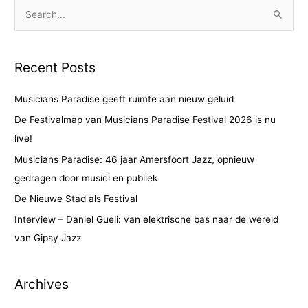
S
e
a
Recent Posts
r
c
Musicians Paradise geeft ruimte aan nieuw geluid
h
De Festivalmap van Musicians Paradise Festival 2026 is nu
f
live!
o
Musicians Paradise: 46 jaar Amersfoort Jazz, opnieuw
r
gedragen door musici en publiek
:
De Nieuwe Stad als Festival
Interview – Daniel Gueli: van elektrische bas naar de wereld
van Gipsy Jazz
Archives